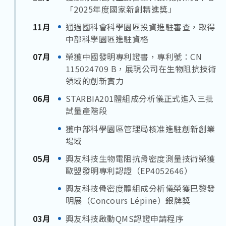
「2025年度國家新創精進獎」
11月
通過國科會科學園區投資進駐審查，取得
中部科學園區進駐資格
07月
榮獲中國發明專利證書，專利號：CN
115024709 B，展現公司在生物阻抗技術
領域的創新實力
06月
STARBIA201體組成分析儀正式進入三批
試量產階段
獲中部科學園區管理局核准進駐創新創業
場域
05月
興友科技生物電阻抗骨密度測量技術榮獲
歐盟發明專利認證（EP4052646）
興友科技骨密度體組成分析儀榮獲巴黎發
明展（Concours Lépine）銀牌獎
03月
興友科技啟動QMS認證申請程序