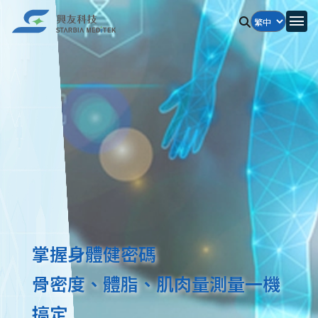
掌握身體健密碼
骨密度、體脂、肌肉量測量一機
搞定