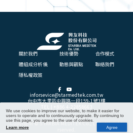
關於我們
技術優勢
合作模式
體組成分析儀
動態與觀點
聯絡我們
隱私權政策
inforsevice@starmedtek.com.tw
台中市大里區中興路一段159-1號3樓
TEL |
+886 4-22858663
We use cookies to improve our website, to make it easier for
users to operate and to continuously upgrade. By continuing to
use this page, you agree to the use of cookies.
Copyright © STARBIA MEDITEK Co., LTD. All right
Learn more
rserved.