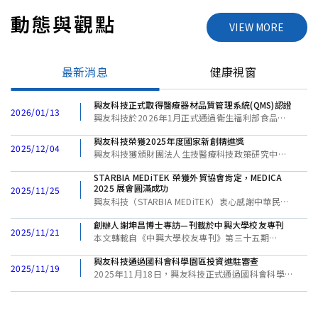
動態與觀點
VIEW MORE
最新消息
健康視窗
興友科技正式取得醫療器材品質管理系統(QMS)認證
2026/01/13
興友科技於2026年1月正式通過衛生福利部食品藥
物管理署「醫療器材品質管理系統準則」檢查，確
興友科技榮獲2025年度國家新創精進獎
認本公司符合醫療器材品質管理系統準則要求。 此
2025/12/04
興友科技獲頒財團法人生技醫療科技政策研究中心
次認證歷經嚴格的實地檢查及文件審查程序，從場
「2025年度國家新創精進獎」表彰。多年深耕生物
所設施、設備配置、組織與人事，到生產流程、品
STARBIA MEDiTEK 榮獲外貿協會肯定，MEDICA
電阻抗分析(BIA)身體組成技術，這個獎項標記了興
質管制、儲存運銷，乃至客戶申訴處理，每一環節
2025 展會圓滿成功
2025/11/25
友科技持續創新的成果。
皆經過仔細檢視，確認符合醫療器材品質管理系統
興友科技（STARBIA MEDiTEK）衷心感謝中華民國
準則要求。這不僅是對既有成果的驗收，更是對持
對外貿易發展協會（TAITRA）的肯定與支持，讓
續品質管理能力的肯定。 通過QMS檢查標誌著興友
創辦人謝坤昌博士專訪—刊載於中興大學校友專刊
STARBIA得以代表台灣參與全球最大醫療器材展
2025/11/21
科技已建立完善的醫療器材品質管理系統，能夠確
本文轉載自《中興大學校友專刊》第三十五期
MEDICA 2025，向國際市場展現台灣醫療科技的創
保產品品質的一致性與可靠性，並具備申請醫療器
（2025年11月號），原文標題：「謝坤昌博士 創新
新實力。
材許可證的資格，興友科技將持續推進產品認證相
興友科技通過國科會科學園區投資進駐審查
醫療科技——從學術到實作的轉化之旅」
2025/11/19
關工作。 在精準與嚴謹之間，興友科技將持續精進
2025年11月18日，興友科技正式通過國科會科學園
品質管理系統，以專業技術與對細節的堅持，為全
區審議會核准，取得中部科學園區虎尾園區投資進
球使用者提供準確、可靠的身體組成分析解決方
駐資格，投資金額新台幣2,000萬元。
案。