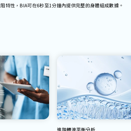
阻特性，BIA可在6秒至1分鐘內提供完整的身體組成數據。
進階體液平衡分析