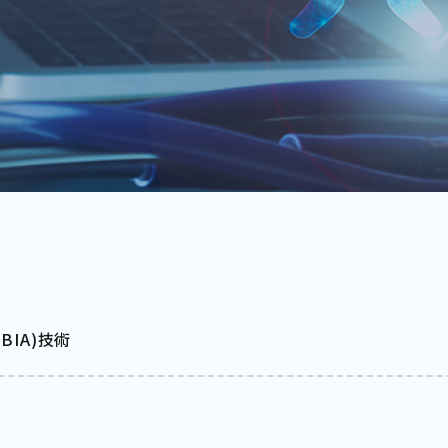
BIA)技術