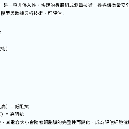
A）是一項非侵入性、快速的身體組成測量技術，透過讓微量安
理模型與數據分析技術，可評估：
布
技術）
高）= 低阻抗
）= 高阻抗
性，其電容大小會隨著細胞膜的完整性而變化，成為評估細胞健