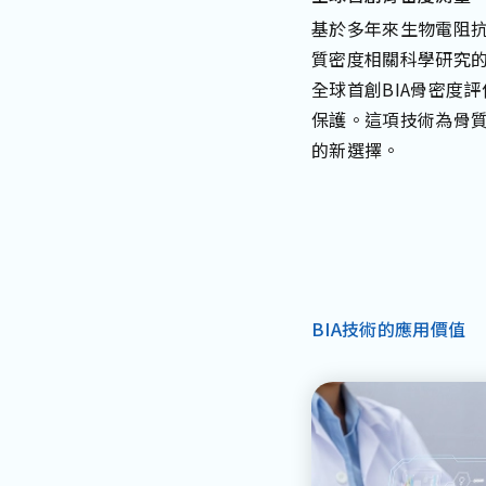
基於多年來生物電阻抗
質密度相關科學研究
全球首創BIA骨密度
保護。這項技術為骨
的新選擇。
BIA技術的應用價值