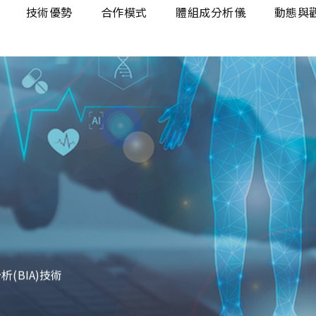
技術優勢
合作模式
體組成分析儀
動態與
(BIA)技術