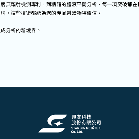
度無輻射檢測專利，到精確的體液平衡分析，每一項突破都在拓
品牌，這些技術都能為您的產品創造獨特價值。
組成分析的新境界。