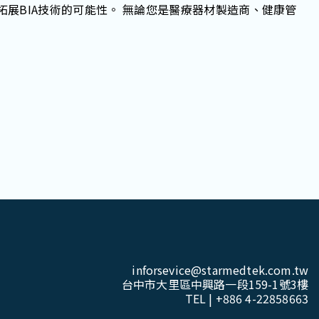
展BIA技術的可能性。 無論您是醫療器材製造商、健康管
inforsevice@starmedtek.com.tw
台中市大里區中興路一段159-1號3樓
TEL |
+886 4-22858663