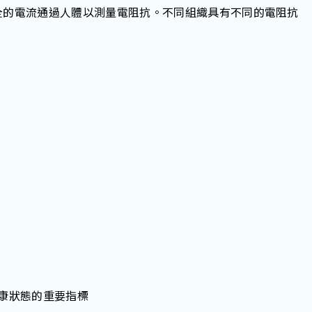
全的電流通過人體以測量電阻抗。不同組織具有不同的電阻抗
康狀態的重要指標