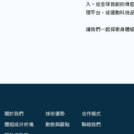
入。從全球首創的骨密
理平台，或運動科技
讓我們一起探索身體
關於我們
技術優勢
合作模式
體組成分析儀
動態與觀點
聯絡我們